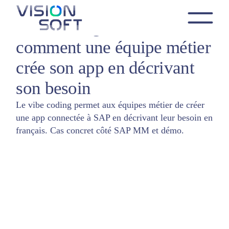
Skip
to
Vibe coding SAP :
the
Cas d'usage digitalisation industrie
Non classifié(e)
content
comment une équipe métier
crée son app en décrivant
son besoin
Le vibe coding permet aux équipes métier de créer
une app connectée à SAP en décrivant leur besoin en
français. Cas concret côté SAP MM et démo.