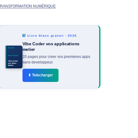
TRANSFORMATION NUMÉRIQUE
Livre blanc gratuit · 2026
Vibe Coder vos applications
GUIDE
metier
PRATIQUE
20 pages pour creer vos premieres apps
Vibe Coder
sans developpeur.
vos Apps
Metier
⬇ Telecharger