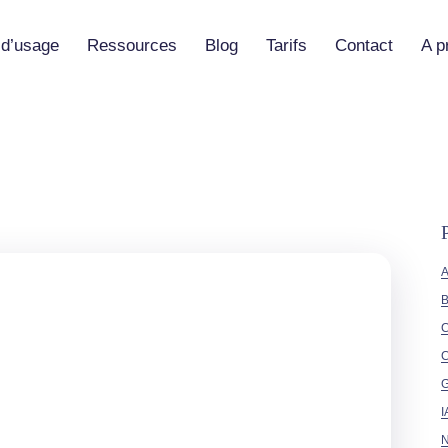
d’usage
Ressources
Blog
Tarifs
Contact
A p
lications métier pour SAP
Guide Pratique Vibe-Code
(Vaia)
AO / Maintenance
Guide Pratique SAP Vibecode
 / Production
Vibe Coding vs No-Code :
différences et usages
Builder
s les cas d’usage →
Meilleures alternatives no-code
pour l’industrie
Documentation
B
Tutoriels No-Code
C
C
Nos webinaires
Partenaires
treprise
I