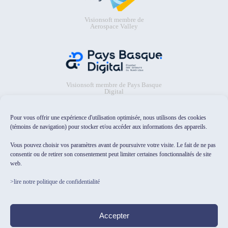
Visionsoft membre de
Aerospace Valley
Visionsoft membre de Pays Basque
Digital
Pour vous offrir une expérience d'utilisation optimisée, nous utilisons des cookies
(témoins de navigation) pour stocker et/ou accéder aux informations des appareils.
Vous pouvez choisir vos paramètres avant de poursuivre votre visite. Le fait de ne pas
consentir ou de retirer son consentement peut limiter certaines fonctionnalités de site
web.
Visionsoft sélectionné dans le
catalogue Osez l'IA pour les PME/TPE
>lire notre politique de confidentialité
de HubFranceIA
Test indépendant
F
Accepter
La Fabrique du Net