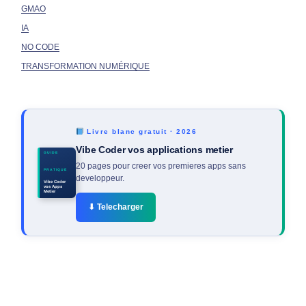
GMAO
IA
NO CODE
TRANSFORMATION NUMÉRIQUE
Livre blanc gratuit · 2026
Vibe Coder vos applications metier
GUIDE
20 pages pour creer vos premieres apps sans
PRATIQUE
developpeur.
Vibe Coder
vos Apps
Metier
⬇ Telecharger