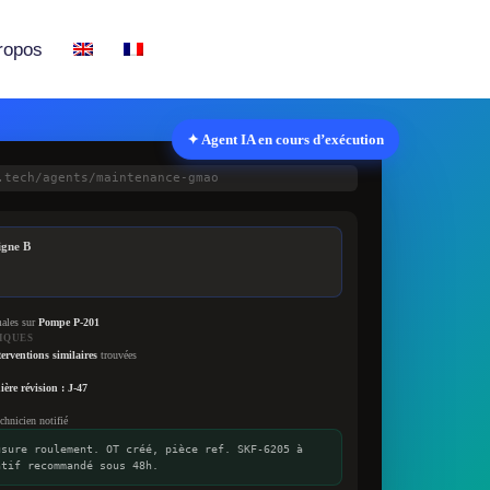
ropos
✦ Agent IA en cours d’exécution
.tech/agents/maintenance-gmao
igne B
males sur
Pompe P-201
IQUES
terventions similaires
trouvées
ière révision : J-47
chnicien notifié
usure roulement. OT créé, pièce ref. SKF-6205 à
ntif recommandé sous 48h.