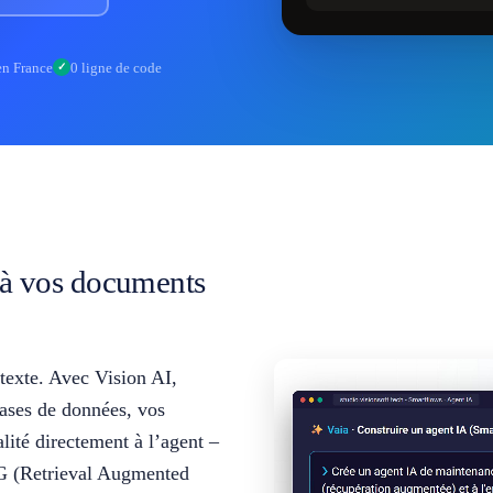
en France
0 ligne de code
✓
 à vos documents
ntexte. Avec Vision AI,
ases de données, vos
lité directement à l’agent –
RAG (Retrieval Augmented