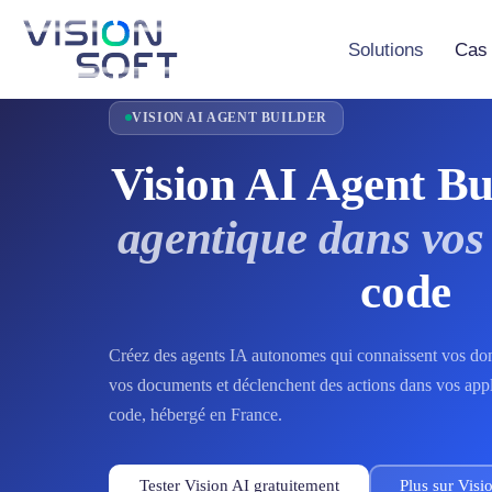
Skip
to
the
Solutions
Cas 
content
VISION AI AGENT BUILDER
Vision Studio
App
Vision AI Maker 
GM
Vision AI Agent Bu
Vision Plans
MES
agentique dans vos
Vision AI Agent 
Tou
code
Créez des agents IA autonomes qui connaissent vos don
vos documents et déclenchent des actions dans vos appl
code, hébergé en France.
Tester Vision AI gratuitement
Plus sur Vis